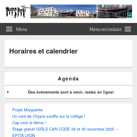
Panneau de gestion des cookies
Site officiel du Collège Henri
Site officiel du collège Henri Barbusse de Vaulx-en-Velin
Barbusse
Menu
Menu secondaire
Horaires et calendrier
Zone
Agenda
principale
de
widget
Des événements sont à venir, restez en ligne!
pour
la
barre
Projet Marguerite
latérale
Un vent de Chypre souffle sur le collège !
Cap vers la 6ème !
Stage gratuit GIRLS CAN CODE 29 et 30 novembre 2025 –
EPITA LYON