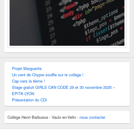
Projet Marguerite
Un vent de Chypre souffle sur le collège !
Cap vers la 6ème !
Stage gratuit GIRLS CAN CODE 29 et 30 novembre 2025 –
EPITA LYON
Présentation du CDI
Collège Henri Barbusse - Vaulx-en-Velin -
nous contacter